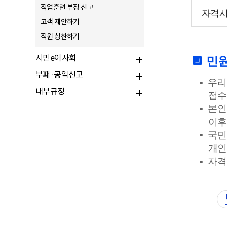
직업훈련 부정 신고
자격시
고객 제안하기
직원 칭찬하기
시민e이사회
🔲
민원
부패·공익신고
▪
우리
내부규정
접수
▪
본인
이후
▪
국민
개인
▪
자격