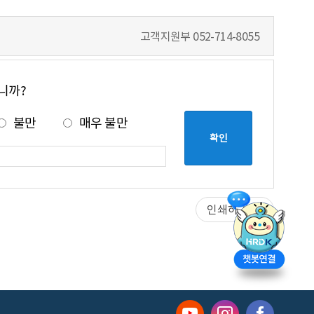
고객지원부
052-714-8055
니까?
불만
매우 불만
인쇄하기