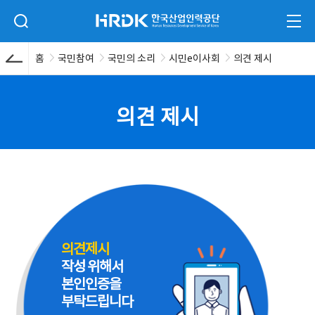
본문 바로가기
HRDK 한국산업인력공단
검색 입력폼 열기
전체
홈
국민참여
국민의 소리
시민e이사회
의견 제시
의견 제시
의견제시
작성 위해서
본인인증을
부탁드립니다