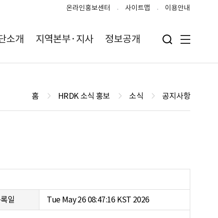
온라인홍보센터
사이트맵
이용안내
단소개
지역본부·지사
정보공개
검색 입력폼 열기
전체메뉴
홈
HRDK 소식 홍보
소식
공지사항
등록일
Tue May 26 08:47:16 KST 2026