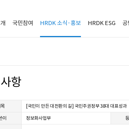
본문 바로가기
소개
국민참여
HRDK 소식·홍보
HRDK ESG
공
지사항
제목
[국민이 만든 대전환의 길] 국민주권정부 38대 대표성과
쓴이
정보화사업부