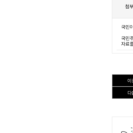
첨
국민이
국민주
자료를
이
다