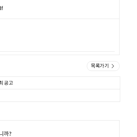
f
목록가기
최 공고
니까?