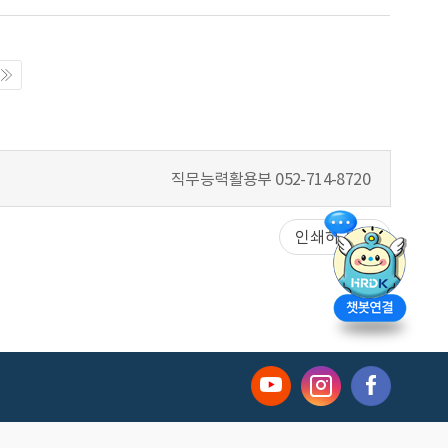
직무능력활용부
052-714-8720
인쇄하기