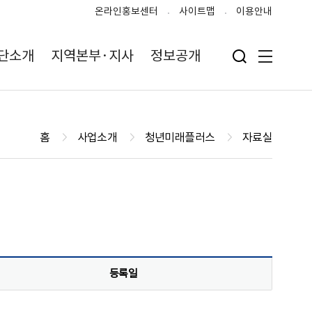
온라인홍보센터
사이트맵
이용안내
단소개
지역본부·지사
정보공개
검색 입력폼 열기
전체메뉴
홈
사업소개
청년미래플러스
자료실
등록일