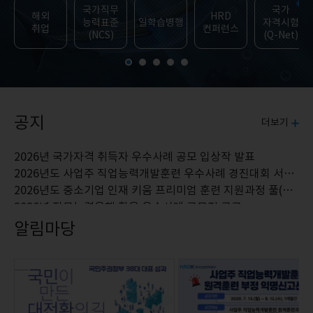
청년 목록
국가직무
국가
해외
HRD
능력표준
일학습병행
자격시험
취업
컨퍼런스
(NCS)
(Q-Net)
공지
더보기
2026년 국가자격 취득자 우수사례 공모 입상작 발표
2026년도 사업주 직업능력개발훈련 우수사례 경진대회 서류심사 결과 공고
2026년도 중소기업 인재 키움 프리미엄 훈련 지원과정 풀(Pool) 최신화 안내
2026년 직무능력은행 활용 우수사례 공모전 공고
전국기능경기대회 순간을 잡(JOB)아라! 현장 사진 공모전 안내
알림마당