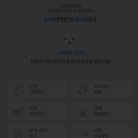
산업인력공단
지역본부 및 지사 찾아보기
6개
지역본부
26개
지사
HRDK ESG
청렴의 가치 최우선 윤리·인권경영 선도기관
민원
자주하는
신청하기
질문
직원
고객
칭찬하기
제안하기
부패·공익
시민
신고
e이사회