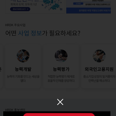
HRDK 주요사업
어떤
사업 정보
가 필요하세요?
준
능력개발
능력평가
외국인고용지원
능력이 기회를 만드는 세상을
적합한 능력평가 체계로
중소기업 성장의 밑거름이자
열다.
효율적 인재를 양성하다.
인력난을 해소하다.
×
HRDK 홍보센터