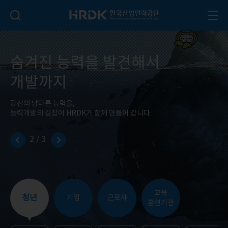
본문 바로가기
HRDK 한국산업인력공단
검색 입력폼 열기
전체
숨겨진 능력을 발견해서
개발까지
당신의 남다른 능력을,
능력개발의 길잡이 HRDK가 함께 만들어 갑니다.
2
/
3
교육
청년
기업
근로자
훈련기관